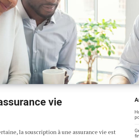
assurance vie
A
Ho
po
Ge
taine, la souscription à une assurance vie est
fi