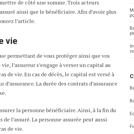
 mettre de côté une somme. Trois acteurs
Ma
assuré ainsi que le bénéficiaire. Afin d’avoir plus
po
urez l’article.
Ba
pl
e vie
In
vo
ique permettant de vous protéger ainsi que vos
 vie, l’assureur s’engage à verser un capital au
s de vie. En cas de décès, le capital est versé à
C
eur d’assurance. La durée des contrats d’assurance
B
xe.
B
surer la personne bénéficiaire. Ainsi, à la fin du
E
s de l’assuré. La personne assurée peut aussi
Fi
cas de vie.